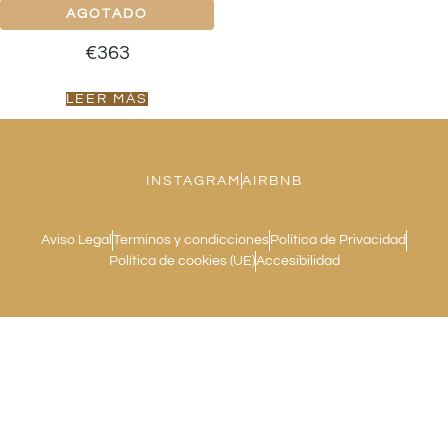
€
363
LEER MÁS
INSTAGRAM
AIRBNB
Aviso Legal
Terminos y condicciones
Política de Privacidad
Política de cookies (UE)
Accesibilidad
WEB FINANCIADA POR LA UNIÓN EUROPEA CON EL PROGRAMA KIT
DIGITAL POR LOS FONDOS NEXT GENERATION (EU) DEL MECANISMO
DE RECUPERACIÓN Y RESILIENCIA