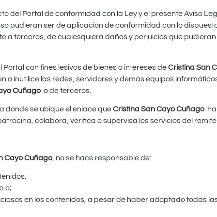
cto del Portal de conformidad con la Ley y el presente Aviso L
so pudieran ser de aplicación de conformidad con lo dispuesto 
nte a terceros, de cualesquiera daños y perjuicios que pudier
Portal con fines lesivos de bienes o intereses de
Cristina San
 o inutilice las redes, servidores y demás equipos informático
Cayo Cuñago
o de terceros.
na donde se ubique el enlace que
Cristina San Cayo Cuñago
ha 
atrocina, colabora, verifica o supervisa los servicios del remite
an Cayo Cuñago
, no se hace responsable de:
ntenidos;
b o;
ciosos en los contenidos, a pesar de haber adoptado todas l