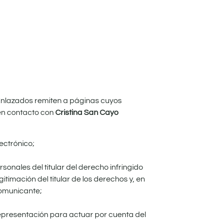
s Enlazados remiten a páginas cuyos
 en contacto con
Cristina San Cayo
ectrónico;
sonales del titular del derecho infringido
timación del titular de los derechos y, en
comunicante;
e representación para actuar por cuenta del