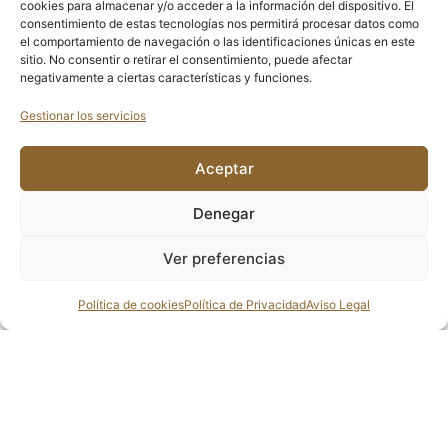
cookies para almacenar y/o acceder a la información del dispositivo. El
consentimiento de estas tecnologías nos permitirá procesar datos como
€
350
€
30
el comportamiento de navegación o las identificaciones únicas en este
sitio. No consentir o retirar el consentimiento, puede afectar
negativamente a ciertas características y funciones.
LEER MÁS
LEER MÁS
Gestionar los servicios
INSTAGRAM
AIRBNB
Aceptar
Denegar
Aviso Legal
Terminos y condicciones
Política de Privacidad
Política de cookies (UE)
Accesibilidad
Ver preferencias
Política de cookies
Política de Privacidad
Aviso Legal
WEB FINANCIADA POR LA UNIÓN EUROPEA CON EL PROGRAMA KIT
DIGITAL POR LOS FONDOS NEXT GENERATION (EU) DEL MECANISMO
DE RECUPERACIÓN Y RESILIENCIA